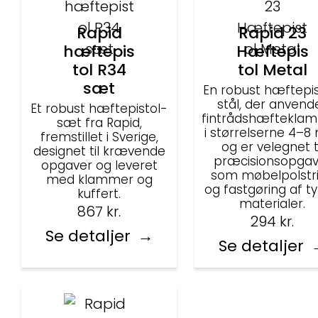
Rapid
Rapid 23
hæftepis
Hæftepis
tol R34
tol Metal
sæt
En robust hæftepist
stål, der anvend
Et robust hæftepistol-
fintrådshæftekla
sæt fra Rapid,
i størrelserne 4–
fremstillet i Sverige,
og er velegnet ti
designet til krævende
præcisionsopgav
opgaver og leveret
som møbelpolstr
med klammer og
og fastgøring af t
kuffert.
materialer.
867
kr.
294
kr.
Se detaljer
Se detaljer