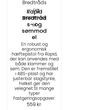
Rapid
Bredtråd
s- og
sømmod
el
En robust og
ergonomisk
hæftepistol fra Rapid,
der kan anvendes med
både klammer og
søm. Den er fremstillet
i ABS-plast og har
justerbar slagstyrke,
hvilket gør den
velegnet til mange
typer
fastgøringsopgaver.
559
kr.