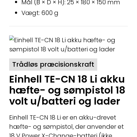
Mål (B × D × H): 25 × 180 × 150 mm
Vægt: 600 g
Trådløs præcisionskraft
Einhell TE-CN 18 Li akku
hæfte- og sømpistol 18
volt u/batteri og lader
Einhell TE-CN 18 Li er en akku-drevet
hæfte- og sømpistol, der anvender et
18 V Power X-Change-batteri (ikke