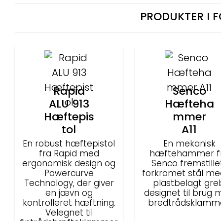
PRODUKTER I 
Rapid
Senco
ALU 913
Hæfteha
Hæftepis
mmer
tol
A11
En robust hæftepistol
En mekanisk
fra Rapid med
hæftehammer f
ergonomisk design og
Senco fremstillet
Powercurve
forkromet stål me
Technology, der giver
plastbelagt gre
en jævn og
designet til brug
kontrolleret hæftning.
bredtrådsklamme
Velegnet til