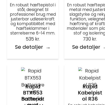
En robust hæftepistol i
En robust hæftepist
stål, designet til
metal med juster
professionel brug med
slagstyrke og rekyl
justerbar udløserkraft
funktion, velegnet 
og kompatibilitet med
hæftning af kraft
hæfteklammer i
materialer som pla
størrelserne 6–14 mm.
stof og isolering
535
kr.
730
kr.
Se detaljer
Se detaljer
Rapid
Rapid
BTX553
Kabelpist
Batteridr
ol R36
evet