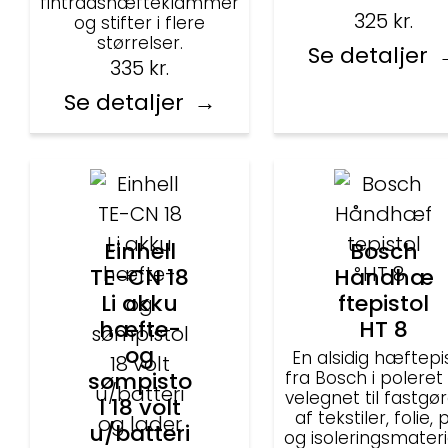
fintrådshæfteklammer
325
kr.
og stifter i flere
størrelser.
Se detaljer
335
kr.
Se detaljer
Einhell
Bosch
TE-CN 18
Håndhæ
Li akku
ftepistol
hæfte-
HT 8
og
En alsidig hæftepi
sømpisto
fra Bosch i poleret 
velegnet til fastgø
l 18 volt
af tekstiler, folie,
u/batteri
og isoleringsmateri