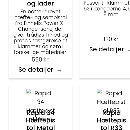
og lader
Passer til klamme
53 i længderne 4, 
En batteridrevet
8 mm.
hæfte- og sømpistol
fra Einhells Power X-
Change-serie, der
giver trådløs frihed og
130
kr.
præcis fastgørelse af
klammer og søm i
Se detaljer
forskellige materialer.
590
kr.
Se detaljer
Rapid 34
Rapid
Hæftepis
Hæftepis
tol Metal
tol R33