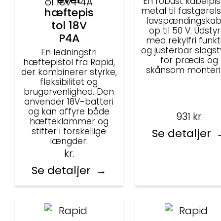
En robust kabelpist
hæftepis
metal til fastgørel
lavspændingskab
tol 18V
op til 50 V. Udsty
P4A
med rekylfri funkt
og justerbar slagst
En ledningsfri
for præcis og
hæftepistol fra Rapid,
skånsom monteri
der kombinerer styrke,
fleksibilitet og
brugervenlighed. Den
anvender 18V-batteri
og kan affyre både
931
kr.
hæfteklammer og
stifter i forskellige
Se detaljer
længder.
kr.
Se detaljer