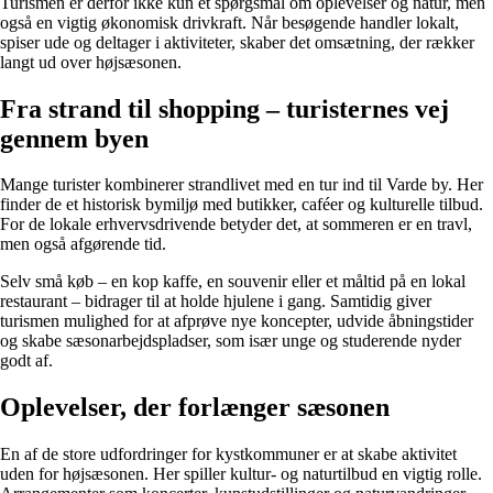
Turismen er derfor ikke kun et spørgsmål om oplevelser og natur, men
også en vigtig økonomisk drivkraft. Når besøgende handler lokalt,
spiser ude og deltager i aktiviteter, skaber det omsætning, der rækker
langt ud over højsæsonen.
Fra strand til shopping – turisternes vej
gennem byen
Mange turister kombinerer strandlivet med en tur ind til Varde by. Her
finder de et historisk bymiljø med butikker, caféer og kulturelle tilbud.
For de lokale erhvervsdrivende betyder det, at sommeren er en travl,
men også afgørende tid.
Selv små køb – en kop kaffe, en souvenir eller et måltid på en lokal
restaurant – bidrager til at holde hjulene i gang. Samtidig giver
turismen mulighed for at afprøve nye koncepter, udvide åbningstider
og skabe sæsonarbejdspladser, som især unge og studerende nyder
godt af.
Oplevelser, der forlænger sæsonen
En af de store udfordringer for kystkommuner er at skabe aktivitet
uden for højsæsonen. Her spiller kultur- og naturtilbud en vigtig rolle.