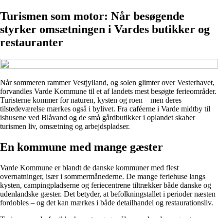
Turismen som motor: Når besøgende
styrker omsætningen i Vardes butikker og
restauranter
Når sommeren rammer Vestjylland, og solen glimter over Vesterhavet,
forvandles Varde Kommune til et af landets mest besøgte ferieområder.
Turisterne kommer for naturen, kysten og roen – men deres
tilstedeværelse mærkes også i bylivet. Fra caféerne i Varde midtby til
ishusene ved Blåvand og de små gårdbutikker i oplandet skaber
turismen liv, omsætning og arbejdspladser.
En kommune med mange gæster
Varde Kommune er blandt de danske kommuner med flest
overnatninger, især i sommermånederne. De mange feriehuse langs
kysten, campingpladserne og feriecentrene tiltrækker både danske og
udenlandske gæster. Det betyder, at befolkningstallet i perioder næsten
fordobles – og det kan mærkes i både detailhandel og restaurationsliv.