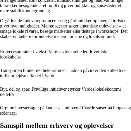
Arrangementer som koncerter, kunstudstillinger og naturvandringer
tiltrækker besøgende året rundt og giver butikker og spisesteder et
mere stabilt kundegrundlag.
Også lokale fødevareproducenter og gårdbutikker oplever, at turismen
giver nye muligheder. Mange gæster søger autentiske oplevelser – at
smage lokale råvarer, besøge markeder eller deltage i workshops. Det
skaber en tættere forbindelse mellem turisme og lokalsamfund.
Erhvervsområder i vækst: Vardes virksomheder driver lokal
jobskabelse
Transporten binder det hele sammen – sådan påvirker den kollektive
trafik arbejdsmarkedet i Varde
Byt, del og spar: Frivillige initiativer styrker Vardes lokaløkonomi
nedefra
Grønne investeringer på landet – landmænd i Varde satser på biogas og
solenergi
Samspil mellem erhverv og oplevelser