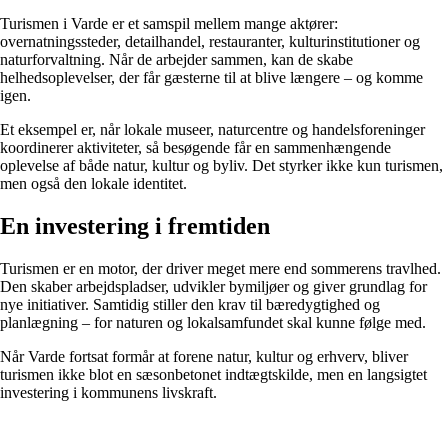
Turismen i Varde er et samspil mellem mange aktører:
overnatningssteder, detailhandel, restauranter, kulturinstitutioner og
naturforvaltning. Når de arbejder sammen, kan de skabe
helhedsoplevelser, der får gæsterne til at blive længere – og komme
igen.
Et eksempel er, når lokale museer, naturcentre og handelsforeninger
koordinerer aktiviteter, så besøgende får en sammenhængende
oplevelse af både natur, kultur og byliv. Det styrker ikke kun turismen,
men også den lokale identitet.
En investering i fremtiden
Turismen er en motor, der driver meget mere end sommerens travlhed.
Den skaber arbejdspladser, udvikler bymiljøer og giver grundlag for
nye initiativer. Samtidig stiller den krav til bæredygtighed og
planlægning – for naturen og lokalsamfundet skal kunne følge med.
Når Varde fortsat formår at forene natur, kultur og erhverv, bliver
turismen ikke blot en sæsonbetonet indtægtskilde, men en langsigtet
investering i kommunens livskraft.