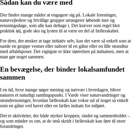
Sådan kan du være med
Der findes mange måder at engagere sig på. Lokale foreninger,
naturvejledere og frivillige grupper arrangerer løbende ture og
rensningsdage, som alle kan deltage i. Det kræver som regel blot
praktisk tøj, gode sko og lysten til at være en del af fællesskabet.
For dem, der ønsker at tage initiativ selv, kan det være så enkelt som at
samle en gruppe venner eller naboer til en gåtur eller en lille strandtur
med affaldsposer. Det vigtigste er ikke størrelsen på indsatsen, men at
man gør noget sammen.
En bevægelse, der binder lokalsamfundet
sammen
I en tid, hvor mange søger mening og nærvær i hverdagen, bliver
naturen et naturligt samlingspunkt. I Varde viser naturvandringer og
strandrensninger, hvordan fællesskab kan vokse ud af noget så enkelt
som en gåtur ved havet eller en fælles indsats for miljøet.
Det er aktiviteter, der både styrker kroppen, sindet og sammenholdet –
og som minder os om, at de små skridt i fællesskab kan føre til store
forandringer.