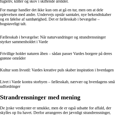
fugleliv, klitter og skov i skiftende årstider.
For mange handler det ikke kun om at gå en tur, men om at dele
oplevelsen med andre. Undervejs opstår samtaler, nye bekendtskaber
og en følelse af samhørighed. Det er fællesskab i bevægelse –
bogstaveligt talt.
Fællesskab i bevægelse: Når naturvandringer og strandrensninger
styrker sammenholdet i Varde
Frivillige holder naturen åben – sådan passer Vardes borgere på deres
grønne områder
Kultur som livsstil: Vardes kreative puls skaber inspiration i hverdagen
Livet i Varde kontra storbyen – fællesskab, nærvær og hverdagens små
udfordringer
Strandrensninger med mening
De jyske vestkyster er smukke, men de er også udsatte for affald, der
skylles op fra havet. Derfor arrangeres der jævnligt strandrensninger,