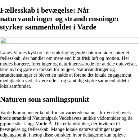
Fællesskab i bevægelse: Når
naturvandringer og strandrensninger
styrker sammenholdet i Varde
Langs Vardes kyst og i de omkringliggende naturområder spirer et
fællesskab, der handler om mere end blot frisk luft og motion. Her
mødes borgere, foreninger og naturinteresserede for at dele oplevelser,
lære nyt og gøre en forskel for miljøet. Naturvandringer og
strandrensninger er blevet en måde at forene det lokale engagement
med glæden ved at være ude – og samtidig styrke sammenholdet i
lokalsamfundet.
Naturen som samlingspunkt
Varde Kommune er kendt for sin varierede natur – fra Vesterhavets
brede strande til Nationalpark Vadehavets unikke vådområder og de
grønne stier langs Varde Å. Det er landskaber, der inviterer til
bevægelse og fællesskab. Mange lokale naturvandringer tager
udgangspunkt i netop disse områder, hvor deltagerne kan opleve