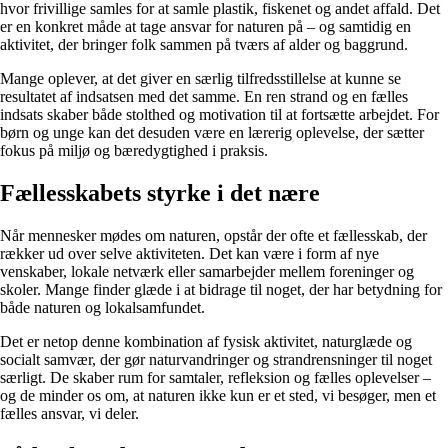
hvor frivillige samles for at samle plastik, fiskenet og andet affald. Det
er en konkret måde at tage ansvar for naturen på – og samtidig en
aktivitet, der bringer folk sammen på tværs af alder og baggrund.
Mange oplever, at det giver en særlig tilfredsstillelse at kunne se
resultatet af indsatsen med det samme. En ren strand og en fælles
indsats skaber både stolthed og motivation til at fortsætte arbejdet. For
børn og unge kan det desuden være en lærerig oplevelse, der sætter
fokus på miljø og bæredygtighed i praksis.
Fællesskabets styrke i det nære
Når mennesker mødes om naturen, opstår der ofte et fællesskab, der
rækker ud over selve aktiviteten. Det kan være i form af nye
venskaber, lokale netværk eller samarbejder mellem foreninger og
skoler. Mange finder glæde i at bidrage til noget, der har betydning for
både naturen og lokalsamfundet.
Det er netop denne kombination af fysisk aktivitet, naturglæde og
socialt samvær, der gør naturvandringer og strandrensninger til noget
særligt. De skaber rum for samtaler, refleksion og fælles oplevelser –
og de minder os om, at naturen ikke kun er et sted, vi besøger, men et
fælles ansvar, vi deler.