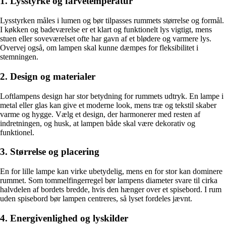
1. Lysstyrke og farvetemperatur
Lysstyrken måles i lumen og bør tilpasses rummets størrelse og formål.
I køkken og badeværelse er et klart og funktionelt lys vigtigt, mens
stuen eller soveværelset ofte har gavn af et blødere og varmere lys.
Overvej også, om lampen skal kunne dæmpes for fleksibilitet i
stemningen.
2. Design og materialer
Loftlampens design har stor betydning for rummets udtryk. En lampe i
metal eller glas kan give et moderne look, mens træ og tekstil skaber
varme og hygge. Vælg et design, der harmonerer med resten af
indretningen, og husk, at lampen både skal være dekorativ og
funktionel.
3. Størrelse og placering
En for lille lampe kan virke ubetydelig, mens en for stor kan dominere
rummet. Som tommelfingerregel bør lampens diameter svare til cirka
halvdelen af bordets bredde, hvis den hænger over et spisebord. I rum
uden spisebord bør lampen centreres, så lyset fordeles jævnt.
4. Energivenlighed og lyskilder