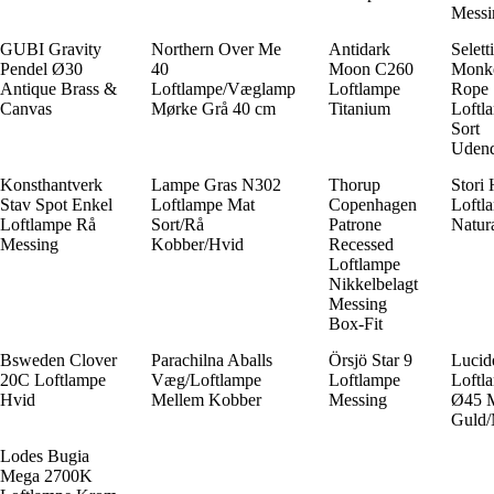
Messi
GUBI Gravity
Northern Over Me
Antidark
Seletti
Pendel Ø30
40
Moon C260
Monk
Antique Brass &
Loftlampe/Væglamp
Loftlampe
Rope
Canvas
Mørke Grå 40 cm
Titanium
Loftl
Sort
Udend
Konsthantverk
Lampe Gras N302
Thorup
Stori
Stav Spot Enkel
Loftlampe Mat
Copenhagen
Loftl
Loftlampe Rå
Sort/Rå
Patrone
Natur
Messing
Kobber/Hvid
Recessed
Loftlampe
Nikkelbelagt
Messing
Box-Fit
Bsweden Clover
Parachilna Aballs
Örsjö Star 9
Lucid
20C Loftlampe
Væg/Loftlampe
Loftlampe
Loftl
Hvid
Mellem Kobber
Messing
Ø45 
Guld/
Lodes Bugia
Mega 2700K