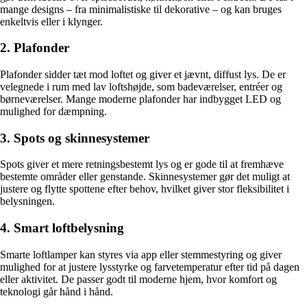
mange designs – fra minimalistiske til dekorative – og kan bruges
enkeltvis eller i klynger.
2. Plafonder
Plafonder sidder tæt mod loftet og giver et jævnt, diffust lys. De er
velegnede i rum med lav loftshøjde, som badeværelser, entréer og
børneværelser. Mange moderne plafonder har indbygget LED og
mulighed for dæmpning.
3. Spots og skinnesystemer
Spots giver et mere retningsbestemt lys og er gode til at fremhæve
bestemte områder eller genstande. Skinnesystemer gør det muligt at
justere og flytte spottene efter behov, hvilket giver stor fleksibilitet i
belysningen.
4. Smart loftbelysning
Smarte loftlamper kan styres via app eller stemmestyring og giver
mulighed for at justere lysstyrke og farvetemperatur efter tid på dagen
eller aktivitet. De passer godt til moderne hjem, hvor komfort og
teknologi går hånd i hånd.