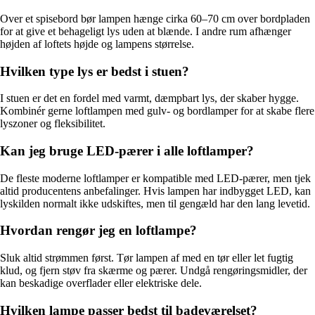
Over et spisebord bør lampen hænge cirka 60–70 cm over bordpladen
for at give et behageligt lys uden at blænde. I andre rum afhænger
højden af loftets højde og lampens størrelse.
Hvilken type lys er bedst i stuen?
I stuen er det en fordel med varmt, dæmpbart lys, der skaber hygge.
Kombinér gerne loftlampen med gulv- og bordlamper for at skabe flere
lyszoner og fleksibilitet.
Kan jeg bruge LED-pærer i alle loftlamper?
De fleste moderne loftlamper er kompatible med LED-pærer, men tjek
altid producentens anbefalinger. Hvis lampen har indbygget LED, kan
lyskilden normalt ikke udskiftes, men til gengæld har den lang levetid.
Hvordan rengør jeg en loftlampe?
Sluk altid strømmen først. Tør lampen af med en tør eller let fugtig
klud, og fjern støv fra skærme og pærer. Undgå rengøringsmidler, der
kan beskadige overflader eller elektriske dele.
Hvilken lampe passer bedst til badeværelset?