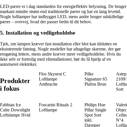
LED-pærer er i dag standarden for energieffektiv belysning. De bruger
markant mindre strøm end traditionelle pærer og har en lang levetid.
Nogle loftlamper har indbygget LED, mens andre bruger udskiftelige
pærer – overvej, hvad der passer bedst til dit behov.
5. Installation og vedligeholdelse
Tjek, om lampen kræver fast installation eller blot kan tilsluttes en
eksisterende fatning. Nogle modeller har aftagelige skærme, der gør
rengøring lettere, mens andre kræver mere vedligeholdelse. Hvis du
ikke selv er fortrolig med elinstallationer, bør du få hjælp af en
autoriseret elektriker.
Flos Skynest C
Pilke
Astep
Loftlampe
Signature 65
2109/
Produkter
Anthracite
Plafon Brun
Loftl
i fokus
Sort
Fabbian Ice
Foscarini Rituals 2
Philips Hue
Valeri
Cube Downlight
Loftlampe
Pillar Single
Objec
Loftslampe Hvid
Spot Sort
Ceili
inkl.
N°4
Dæmper
Loftl