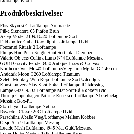
Loftlampe Krom
Produktbeskrivelser
Flos Skynest C Loftlampe Anthracite
Pilke Signature 65 Plafon Brun
Astep Model 2109/16/20 Loftlampe Sort
Fabbian Ice Cube Downlight Loftslampe Hvid
Foscarini Rituals 2 Loftlampe
Philips Hue Pillar Single Spot Sort inkl. Dæmper
Valerie Objects Ceiling Lamp N°4 Loftlampe Messing
GUBI Gravity Pendel Ø30 Antique Brass & Canvas
Northern Over Me 40 Loftlampe/Væglamp Mørke Grå 40 cm
Antidark Moon C260 Loftlampe Titanium
Seletti Monkey With Rope Loftlampe Sort Udendørs
Konsthantverk Stav Spot Enkel Loftlampe Rå Messing
Lampe Gras N302 Loftlampe Mat Sort/Rå Kobber/Hvid
Thorup Copenhagen Patrone Recessed Loftlampe Nikkelbelagt
Messing Box-Fit
Stori Hyah Loftlampe Natural
Bsweden Clover 20C Loftlampe Hvid
Parachilna Aballs Væg/Loftlampe Mellem Kobber
Örsjö Star 9 Loftlampe Messing
Lucide Mesh Loftlampe Ø45 Mat Guld/Messing
Lodes Bugia Mega 2700K Loftlampe Krom