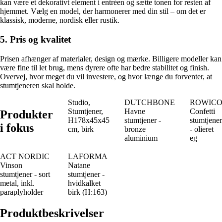
kan være et dekorativt element i entréen og sætte tonen for resten af
hjemmet. Vælg en model, der harmonerer med din stil – om det er
klassisk, moderne, nordisk eller rustik.
5. Pris og kvalitet
Prisen afhænger af materialer, design og mærke. Billigere modeller kan
være fine til let brug, mens dyrere ofte har bedre stabilitet og finish.
Overvej, hvor meget du vil investere, og hvor længe du forventer, at
stumtjeneren skal holde.
Studio,
DUTCHBONE
ROWIC
Stumtjener,
Havne
Confetti
Produkter
H178x45x45
stumtjener -
stumtjener
i fokus
cm, birk
bronze
- olieret
aluminium
eg
ACT NORDIC
LAFORMA
Vinson
Natane
stumtjener - sort
stumtjener -
metal, inkl.
hvidkalket
paraplyholder
birk (H:163)
Produktbeskrivelser