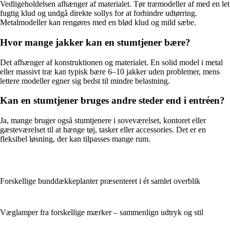
Vedligeholdelsen afhænger af materialet. Tør træmodeller af med en let
fugtig klud og undgå direkte sollys for at forhindre udtørring.
Metalmodeller kan rengøres med en blød klud og mild sæbe.
Hvor mange jakker kan en stumtjener bære?
Det afhænger af konstruktionen og materialet. En solid model i metal
eller massivt træ kan typisk bære 6–10 jakker uden problemer, mens
lettere modeller egner sig bedst til mindre belastning.
Kan en stumtjener bruges andre steder end i entréen?
Ja, mange bruger også stumtjenere i soveværelset, kontoret eller
gæsteværelset til at hænge tøj, tasker eller accessories. Det er en
fleksibel løsning, der kan tilpasses mange rum.
Forskellige bunddækkeplanter præsenteret i ét samlet overblik
Væglamper fra forskellige mærker – sammenlign udtryk og stil