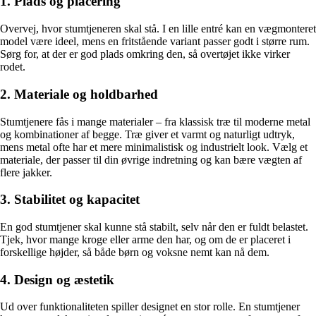
1. Plads og placering
Overvej, hvor stumtjeneren skal stå. I en lille entré kan en vægmonteret
model være ideel, mens en fritstående variant passer godt i større rum.
Sørg for, at der er god plads omkring den, så overtøjet ikke virker
rodet.
2. Materiale og holdbarhed
Stumtjenere fås i mange materialer – fra klassisk træ til moderne metal
og kombinationer af begge. Træ giver et varmt og naturligt udtryk,
mens metal ofte har et mere minimalistisk og industrielt look. Vælg et
materiale, der passer til din øvrige indretning og kan bære vægten af
flere jakker.
3. Stabilitet og kapacitet
En god stumtjener skal kunne stå stabilt, selv når den er fuldt belastet.
Tjek, hvor mange kroge eller arme den har, og om de er placeret i
forskellige højder, så både børn og voksne nemt kan nå dem.
4. Design og æstetik
Ud over funktionaliteten spiller designet en stor rolle. En stumtjener